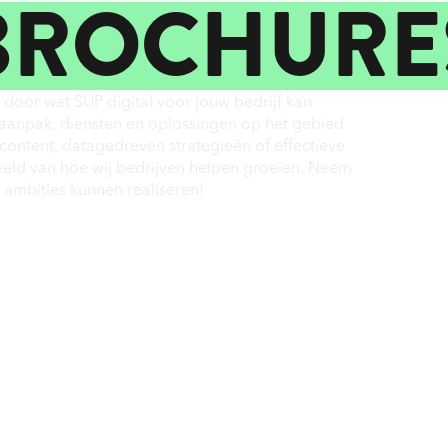
BROCHURE
 door wat SUP digital voor jouw bedrijf kan
e aanpak, diensten en oplossingen op het gebied
 content, datagedreven strategieën of effectieve
eld van hoe wij bedrijven helpen groeien. Neem
e ambities kunnen realiseren!