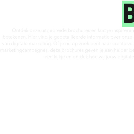
Ontdek onze uitgebreide brochures en laat je inspireren
betekenen. Hier vind je gedetailleerde informatie over onz
van digitale marketing. Of je nu op zoek bent naar creatieve
marketingcampagnes, deze brochures geven je een helder be
een kijkje en ontdek hoe wij jouw digital