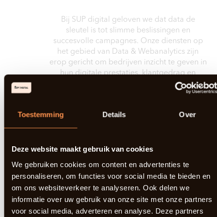
ANALYTICS
Bij SUP digital geloven we dat data de
sleutel is tot slimme beslissingen en
succesvolle campagnes. Onze diensten op
het gebied van Data & Webanalytics zijn
erop gericht om bedrijven inzicht te geven in
hun digitale prestaties, klantgedrag en
groeimogelijkheden. Met een data-gedreven
aanpak zorgen we ervoor dat jouw
marketing campagnes niet alleen meetbaar,
Toestemming
Details
Over
maar ook optimaal effectief zijn en
rapporteren op ROI.
Deze website maakt gebruik van cookies
We gebruiken cookies om content en advertenties te
personaliseren, om functies voor social media te bieden en
om ons websiteverkeer te analyseren. Ook delen we
informatie over uw gebruik van onze site met onze partners
voor social media, adverteren en analyse. Deze partners